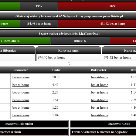
19%
56%
Obstawiaj zakłady bukmacherskie! Najlepsze kursy proponowane przez Betsite.pl
t-home
@4.40
bet-at-home
@1.42
bet-at-home
Szanse według użytkowników LigaTyperów.pl
Hibernian: %
Remis: %
Ce
a Hibernian
Kursy na remis
Kursy na
@4.40
bet-at-home
@1.42
bet-at-home
";
Bukmacher
Under
Bukmacher
Ove
bet-at-home
10.00
bet-at-home
1.0
bet-at-home
4.40
bet-at-home
1.1
bet-at-home
2.27
bet-at-home
1.5
bet-at-home
1.51
bet-at-home
2.3
bet-at-home
1.20
bet-at-home
4.1
bet-at-home
1.04
bet-at-home
8.4
Statystyki Hibernian
Statystyki Celtic
meczach u siebie
Forma w ostatnich 6 meczach na wyjeździe