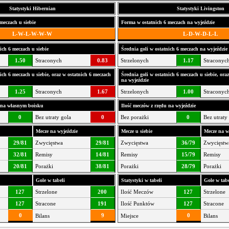
Statystyki Hibernian
Statystyki Livingston
meczach u siebie
Forma w ostatnich 6 meczach na wyjeździe
L-W-L-W-W-W
L-D-W-D-L-L
ich 6 meczach u siebie
Średnia goli w ostatnich 6 meczach na wyjeździe
1.50
Straconych
0.83
Strzelonych
1.17
Straconyc
ich 6 meczach u siebie, oraz w ostatnich 6 meczach
Średnia goli w ostatnich 6 meczach u siebie, ora
na wyjeździe
1.25
Straconych
1.67
Strzelonych
1.00
Straconyc
u na własnym boisku
Ilość meczów z rzędu na wyjeździe
0
Bez utraty gola
0
Bez porażki
0
Bez utraty
Mecze na wyjeździe
Mecze u siebie
Mecze na w
29/81
Zwycięstwa
29/81
Zwycięstwa
36/79
Zwycięstw
32/81
Remisy
14/81
Remisy
15/79
Remisy
20/81
Porażki
38/81
Porażki
28/79
Porażki
Gole w tabeli
Statystyki w tabeli
Gole w tabe
127
Strzelone
200
Ilość Meczów
127
Strzelone
127
Stracone
191
Ilość Punktów
127
Stracone
0
9
0
Bilans
Miejsce
Bilans