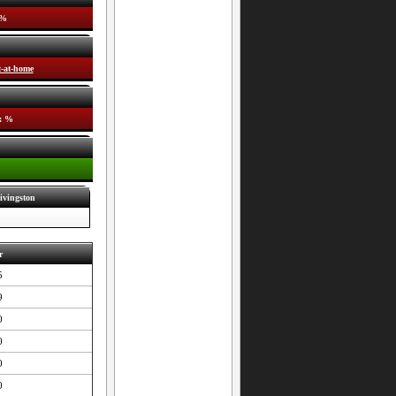
4%
t-at-home
n: %
ivingston
r
5
9
0
0
0
0