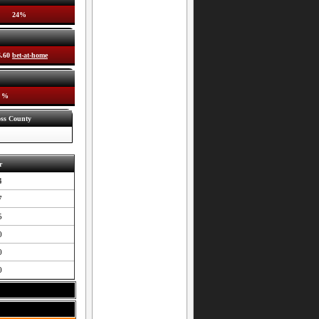
24%
.60
bet-at-home
: %
ss County
r
4
7
5
0
0
0