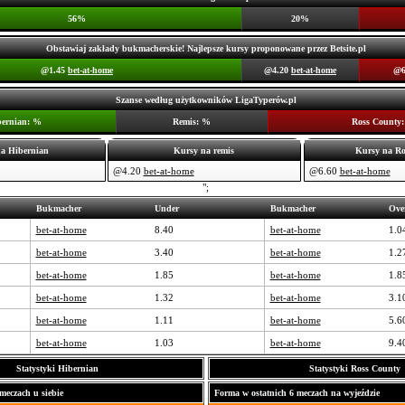
56%
20%
Obstawiaj zakłady bukmacherskie! Najlepsze kursy proponowane przez Betsite.pl
@1.45
bet-at-home
@4.20
bet-at-home
@6
Szanse według użytkowników LigaTyperów.pl
bernian: %
Remis: %
Ross County
a Hibernian
Kursy na remis
Kursy na Ro
@4.20
bet-at-home
@6.60
bet-at-home
";
Bukmacher
Under
Bukmacher
Ove
bet-at-home
8.40
bet-at-home
1.0
bet-at-home
3.40
bet-at-home
1.2
bet-at-home
1.85
bet-at-home
1.8
bet-at-home
1.32
bet-at-home
3.1
bet-at-home
1.11
bet-at-home
5.6
bet-at-home
1.03
bet-at-home
9.4
Statystyki Hibernian
Statystyki Ross County
meczach u siebie
Forma w ostatnich 6 meczach na wyjeździe