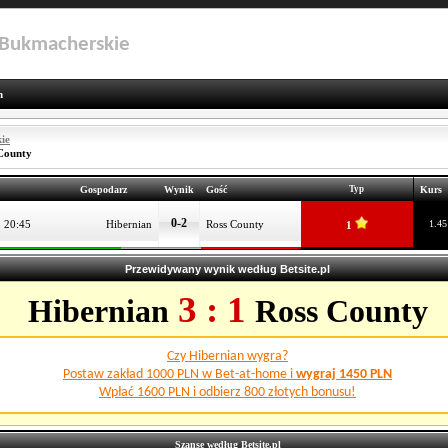
 Bukmacherskie
n
ie
 County
Gospodarz
Wynik
Gość
Typ
Kurs
0-2
 20:45
Hibernian
Ross County
1.45
1
Przewidywany wynik według Betsite.pl
3 : 1
Hibernian
Ross County
Czy Hibernian wygra?
Postaw zakład 1000 PLN w Bet-at-home i
wygraj 1450 PLN
Wpłać 1600 PLN i odbierz 800 złotych bonusu!
Szanse według Betsite.pl