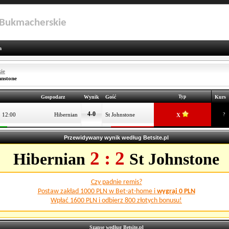
 Bukmacherskie
n
ie
hnstone
Gospodarz
Wynik
Gość
Typ
Kurs
4-0
 12:00
Hibernian
St Johnstone
?
X
Przewidywany wynik według Betsite.pl
2 : 2
Hibernian
St Johnstone
Czy padnie remis?
Postaw zakład 1000 PLN w Bet-at-home i
wygraj 0 PLN
Wpłać 1600 PLN i odbierz 800 złotych bonusu!
Szanse według Betsite.pl