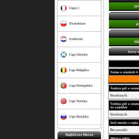
28
Ligue 1
Ekstraklasa
@
Eredivisie
Hib
Kursy n
Liga Szkocka
Liga Belgijska
Forma w ostatnich 6 
Liga Portugalska
Średnia goli w ostatn
Strzelonych
Liga Turecka
Średnia goli w ostatn
na wyjeździe
Strzelonych
Liga Rosyjska
Ilość meczów z rzęd
Bez porażki
Najbliższe Mecze
Mecze u siebie