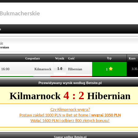
 Bukmacherskie
n
ie
ernian
Gospodarz
Wynik
Gość
Typ
Kurs
1-0
 16:00
Kilmarnock
Hibernian
3.35
1
Przewidywany wynik według Betsite.pl
4 : 2
Kilmarnock
Hibernian
Czy Kilmarnock wygra?
Postaw zakład 1000 PLN w Bet-at-home i
wygraj 3350 PLN
Wpłać 1600 PLN i odbierz 800 złotych bonusu!
Szanse według Betsite.pl