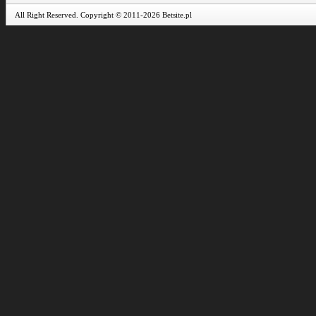
All Right Reserved. Copyright © 2011-2026 Betsite.pl