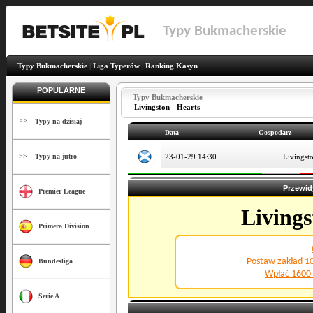
Typy Bukmacherskie
Typy Bukmacherskie
|
Liga Typerów
|
Ranking Kasyn
POPULARNE
Typy Bukmacherskie
Livingston - Hearts
>>
Typy na dzisiaj
Data
Gospodarz
>>
23-01-29 14:30
Livingst
Typy na jutro
Przewid
Premier League
Livings
Primera Division
Postaw zakład 1
Bundesliga
Wpłać 1600 
Serie A