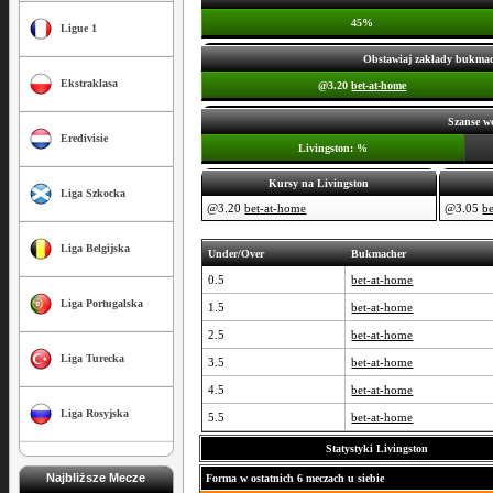
45%
Ligue 1
Obstawiaj zakłady bukmach
Ekstraklasa
@3.20
bet-at-home
Szanse w
Eredivisie
Livingston: %
Kursy na Livingston
Liga Szkocka
@3.20
bet-at-home
@3.05
b
Liga Belgijska
Under/Over
Bukmacher
0.5
bet-at-home
Liga Portugalska
1.5
bet-at-home
2.5
bet-at-home
Liga Turecka
3.5
bet-at-home
4.5
bet-at-home
Liga Rosyjska
5.5
bet-at-home
Statystyki Livingston
Najbliższe Mecze
Forma w ostatnich 6 meczach u siebie