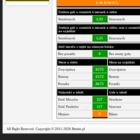
L-W-D-W-D-L
Średnia goli w ostatnich 6 meczach u siebie
Strzelonych
1.33
Straconych
Średnia goli w ostatnich 6 meczach u siebie, oraz w ostatni
na wyjeździe
Strzelonych
1.25
Straconych
Ilość meczów z rzędu na własnym boisku
Bez porażki
0
Bez utraty gola
Mecze u siebie
Mecze na wyjeździe
Zwycięstwa
31/72
Zwycięstwa
Remisy
15/72
Remisy
Porażki
26/72
Porażki
Statystyki w tabeli
Gole w tabeli
Ilość Meczów
127
Strzelone
Ilość Punktów
127
Stracone
0
Miejsce
Bilans
All Right Reserved. Copyright © 2011-2026 Betsite.pl