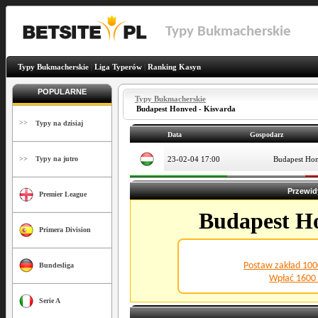
Typy Bukmacherskie
Typy Bukmacherskie
|
Liga Typerów
|
Ranking Kasyn
POPULARNE
Typy Bukmacherskie
Budapest Honved - Kisvarda
>>
Typy na dzisiaj
Data
Gospodarz
>>
23-02-04 17:00
Budapest Ho
Typy na jutro
Przewid
Premier League
Budapest H
Primera Division
Postaw zakład 100
Bundesliga
Wpłać 1600 
Serie A