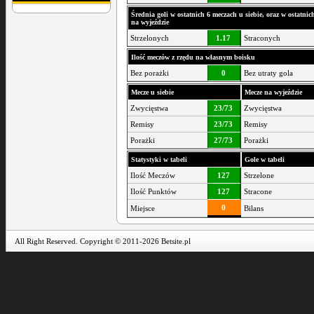
Średnia goli w ostatnich 6 meczach u siebie, oraz w ostatni
na wyjeździe
Strzelonych
1.17
Straconych
Ilość meczów z rzędu na własnym boisku
Bez porażki
0
Bez utraty gola
Mecze u siebie
Mecze na wyjeździe
Zwycięstwa
23/73
Zwycięstwa
Remisy
23/73
Remisy
Porażki
27/73
Porażki
Statystyki w tabeli
Gole w tabeli
Ilość Meczów
127
Strzelone
Ilość Punktów
127
Stracone
0
Miejsce
Bilans
All Right Reserved. Copyright © 2011-2026 Betsite.pl