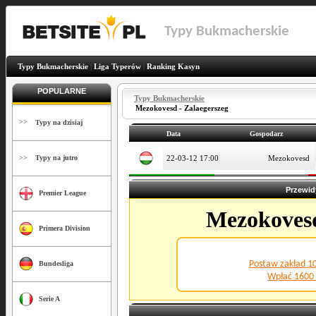
Typy Bukmacherskie
Typy Bukmacherskie
|
Liga Typerów
|
Ranking Kasyn
POPULARNE
Typy Bukmacherskie
Mezokovesd - Zalaegerszeg
>>
Typy na dzisiaj
Data
Gospodarz
>>
22-03-12 17:00
Mezokovesd
Typy na jutro
Przewid
Premier League
Mezokoves
Primera Division
Postaw zakład 1
Bundesliga
Wpłać 1600 
Serie A