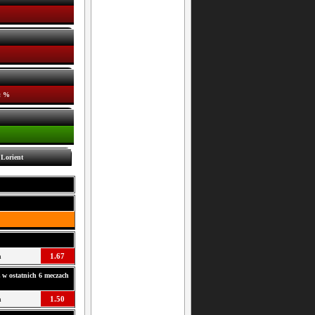
: %
Lorient
h
1.67
z w ostatnich 6 meczach
h
1.50