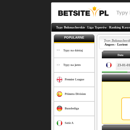
Typy
Typy Bukmacherskie
|
Liga Typerów
|
Ranking Kasy
POPULARNE
Typy Bukmachersk
Angers - Lorient
>>
Typy na dzisiaj
Data
>>
23-01-01
Typy na jutro
Premier League
Primera Division
Bundesliga
Serie A