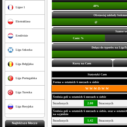
48%
Ligue 1
Obstawiaj zakłady bukmach
Ekstraklasa
@
Szanse w
Eredivisie
Caen: %
Dołącz do typerów na LigaT
Liga Szkocka
Kursy na Caen
Liga Belgijska
Statystyki Caen
Liga Portugalska
Forma w ostatnich 6 meczach u siebie
W-W-W-D-W-W
Liga Turecka
Średnia goli w ostatnich 6 meczach u siebie
Strzelonych
2.00
Straconych
Liga Rosyjska
Średnia goli w ostatnich 6 meczach u siebie, oraz w ostatni
na wyjeździe
Strzelonych
1.42
Straconych
Najbliższe Mecze