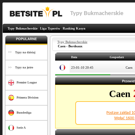
Typy Bukmacherskie
Typy Bukmacherskie
|
Liga Typerów
|
Ranking Kasyn
POPULARNE
Typy Bukmacherskie
Caen - Bordeaux
>>
Typy na dzisiaj
Data
Gospodarz
>>
23-01-10 20:45
Caen
Typy na jutro
Przewid
Premier League
Caen
Primera Division
Postaw zakład 1
Bundesliga
Wpłać 1600 
Serie A