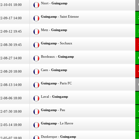
Niort -
Guingamp
2-10-01 18:00
Guingamp
- Saint Etienne
2-09-17 14:00
Metz -
Guingamp
2-09-12 19:45
Guingamp
- Sochaux
2-08-30 19:45
Bordeaux -
Guingamp
2-08-27 14:00
Caen -
Guingamp
2-08-20 18:00
Guingamp
- Paris FC
2-08-13 14:00
Laval -
Guingamp
2-08-06 18:00
Guingamp
- Pau
2-07-30 18:00
Guingamp
- Le Havre
2-05-14 18:00
Dunkerque -
Guingamp
2-05-07 18:00