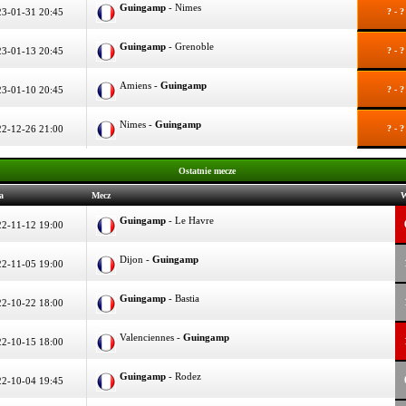
Guingamp
- Nimes
3-01-31 20:45
? - ?
Guingamp
- Grenoble
3-01-13 20:45
? - ?
Amiens -
Guingamp
3-01-10 20:45
? - ?
Nimes -
Guingamp
2-12-26 21:00
? - ?
Ostatnie mecze
a
Mecz
W
Guingamp
- Le Havre
2-11-12 19:00
Dijon -
Guingamp
2-11-05 19:00
Guingamp
- Bastia
2-10-22 18:00
Valenciennes -
Guingamp
2-10-15 18:00
Guingamp
- Rodez
2-10-04 19:45