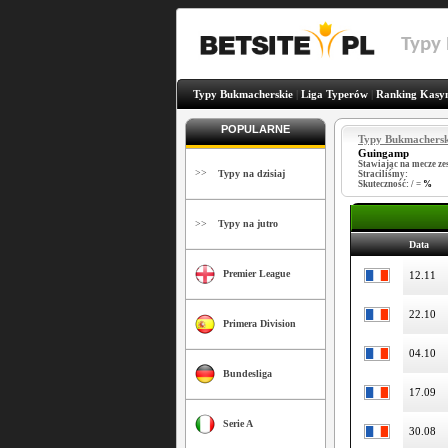
Typy
Typy Bukmacherskie
|
Liga Typerów
|
Ranking Kasy
POPULARNE
Typy Bukmachersk
Guingamp
Stawiając na mecze z
>>
Typy na dzisiaj
Straciliśmy:
Skuteczność:
/
=
%
>>
Typy na jutro
Data
Premier League
12.11
22.10
Primera Division
04.10
Bundesliga
17.09
Serie A
30.08