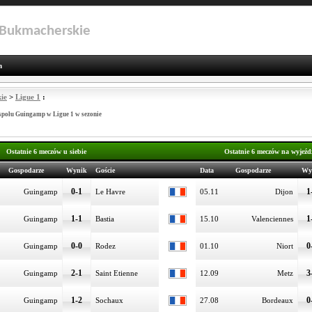
 Bukmacherskie
n
ie
>
Ligue 1
:
espołu Guingamp w Ligue 1 w sezonie
Ostatnie 6 meczów u siebie
Ostatnie 6 meczów na wyjeźd
Gospodarze
Wynik
Goście
Data
Gospodarze
Wy
0-1
1
Guingamp
Le Havre
05.11
Dijon
1-1
1
Guingamp
Bastia
15.10
Valenciennes
0-0
0
Guingamp
Rodez
01.10
Niort
2-1
3
Guingamp
Saint Etienne
12.09
Metz
1-2
0
Guingamp
Sochaux
27.08
Bordeaux