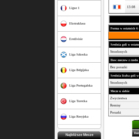
13.08
Ligue 1
Ekstraklasa
Forma w ostatnich 6 
Eredivisie
Srednia goli w ostatn
Strzelonych
Liga Szkocka
Ilosc meczow z rzed
Bez porazki
Liga Belgijska
Srednia liczba goli w
Strzelonych
Liga Portugalska
Mecze u siebie
Zwyciestwa
Liga Turecka
Remisy
Porazki
Liga Rosyjska
Dat
Najbliższe Mecze