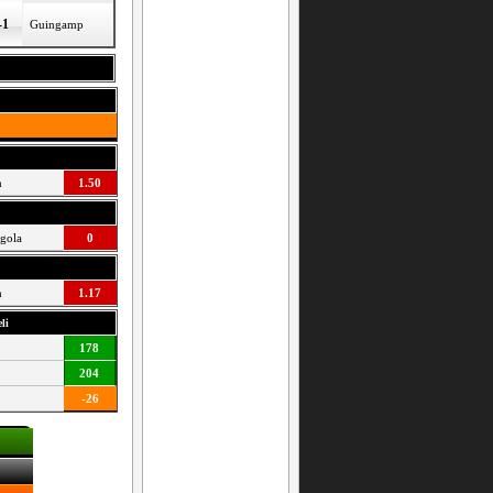
-1
Guingamp
h
1.50
 gola
0
h
1.17
li
178
204
-26