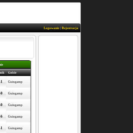
Logowanie
|
Rejestracja
zie
nik
Goście
-1
Guingamp
-0
Guingamp
-0
Guingamp
-6
Guingamp
-1
Guingamp