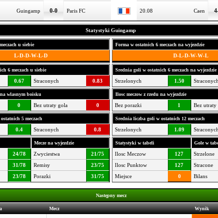
0-0
4
Guingamp
Paris FC
20.08
Caen
Statystyki Guingamp
meczach u siebie
Forma w ostatnich 6 meczach na wyjezdzie
L-D-D-W-L-D
D-L-D-W-W-L
ich 6 meczach u siebie
Srednia goli w ostatnich 6 meczach na wyjezdzie
0.67
Straconych
0.83
Strzelonych
1.50
Straconyc
u na wlasnym boisku
Ilosc meczow z rzedu na wyjezdzie
0
Bez utraty gola
0
Bez porazki
1
Bez utraty
 ostatnich 5 meczach
Srednia liczba goli w ostatnich 12 meczach
0.4
Straconych
0.8
Strzelonych
1.09
Straconyc
Mecze na wyjezdzie
Statystyki w tabeli
Gole w tabe
24/78
Zwyciestwa
21/75
Ilosc Meczow
127
Strzelone
31/78
Remisy
23/75
Ilosc Punktow
127
Stracone
23/78
Porazki
31/75
Miejsce
0
Bilans
Następny mecz
a
Mecz
Wynik