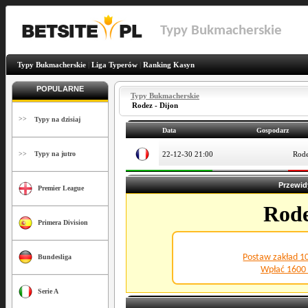
Typy Bukmacherskie
Typy Bukmacherskie
|
Liga Typerów
|
Ranking Kasyn
POPULARNE
Typy Bukmacherskie
Rodez - Dijon
>>
Typy na dzisiaj
Data
Gospodarz
>>
22-12-30 21:00
Rod
Typy na jutro
Przewid
Premier League
Rod
Primera Division
Postaw zakład 1
Bundesliga
Wpłać 1600 
Serie A