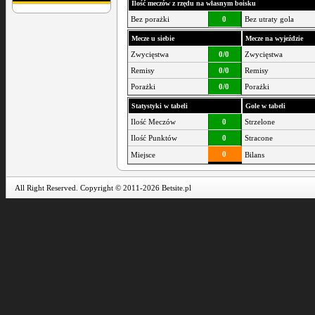
Ilość meczów z rzędu na własnym boisku
Bez porażki
0
Bez utraty gola
Mecze u siebie
Mecze na wyjeździe
Zwycięstwa
0/0
Zwycięstwa
Remisy
0/0
Remisy
Porażki
0/0
Porażki
Statystyki w tabeli
Gole w tabeli
Ilość Meczów
0
Strzelone
Ilość Punktów
0
Stracone
0
Miejsce
Bilans
All Right Reserved. Copyright © 2011-2026 Betsite.pl