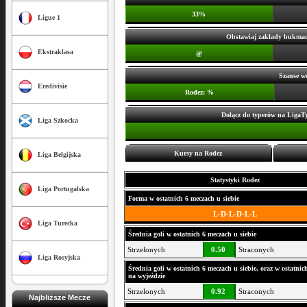
33%
Ligue 1
Obstawiaj zakłady bukmach
Ekstraklasa
@
Szanse w
Eredivisie
Rodez: %
Dołącz do typerów na LigaT
Liga Szkocka
Kursy na Rodez
Liga Belgijska
Statystyki Rodez
Liga Portugalska
Forma w ostatnich 6 meczach u siebie
L-D-L-D-L-L
Liga Turecka
Średnia goli w ostatnich 6 meczach u siebie
Strzelonych
0.50
Straconych
Liga Rosyjska
Średnia goli w ostatnich 6 meczach u siebie, oraz w ostatni
na wyjeździe
Strzelonych
0.92
Straconych
Najbliższe Mecze