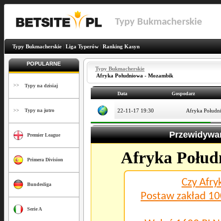
Typy Bukmacherskie
Typy Bukmacherskie
|
Liga Typerów
|
Ranking Kasyn
POPULARNE
Typy Bukmacherskie
Afryka Południowa - Mozambik
>>
Typy na dzisiaj
Data
Gospodarz
>>
22-11-17 19:30
Afryka Połudn
Typy na jutro
Przewidywan
Premier League
Afryka Połud
Primera Division
Czy Afr
Bundesliga
Postaw zakład 10
Serie A