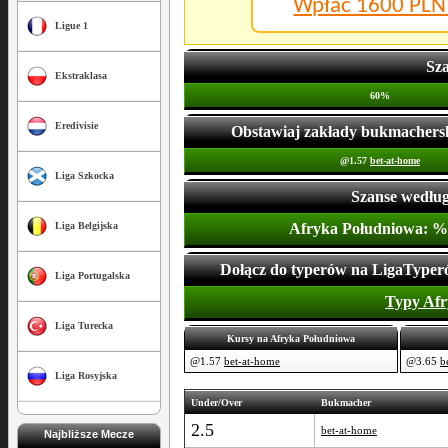
Wpłać 1600 PLN 
Ligue 1
Sza
Ekstraklasa
60%
Eredivisie
Obstawiaj zakłady bukmacherski
@1.57
bet-at-home
Liga Szkocka
Szanse wedłu
Afryka Południowa: 
Liga Belgijska
Dołącz do typerów na LigaTyperó
Liga Portugalska
Typy Af
Liga Turecka
Kursy na Afryka Południowa
@1.57
bet-at-home
@3.65
b
Liga Rosyjska
Under/Over
Bukmacher
2.5
bet-at-home
Najbliższe Mecze