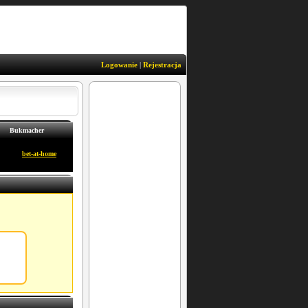
Logowanie
|
Rejestracja
Bukmacher
bet-at-home