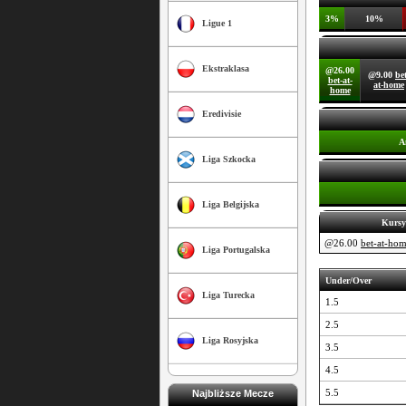
3%
10%
Ligue 1
Ekstraklasa
@26.00
@9.00
bet
bet-at-
at-home
home
Eredivisie
A
Liga Szkocka
Liga Belgijska
Kursy
@26.00
bet-at-ho
Liga Portugalska
Under/Over
Liga Turecka
1.5
2.5
Liga Rosyjska
3.5
4.5
5.5
Najbliższe Mecze