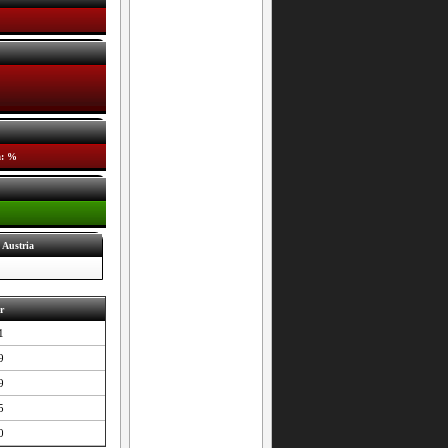
a: %
 Austria
r
1
9
9
5
0