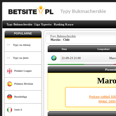
Typy Bukmacherskie
Typy Bukmacherskie
|
Liga Typerów
|
Ranking Kasyn
POPULARNE
Typy Bukmacherskie
Maroko - Chile
>>
Typy na dzisiaj
Data
Gospodarz
>>
22-09-23 21:00
Maro
Typy na jutro
Przewid
Premier League
Maro
Primera Division
Postaw zakład 10
Bundesliga
Wpłać 1600 
Serie A