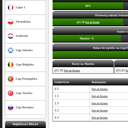
38%
Ligue 1
Obstawiaj zakłady bukmach
Ekstraklasa
@2.50
bet-at-home
Szanse 
Eredivisie
Maroko: %
Dołącz do typerów na LigaT
Liga Szkocka
Kursy na Maroko
Liga Belgijska
@2.50
bet-at-home
@3.05
b
Liga Portugalska
Under/Over
Bukmacher
0.5
bet-at-home
Liga Turecka
1.5
bet-at-home
2.5
bet-at-home
Liga Rosyjska
3.5
bet-at-home
4.5
bet-at-home
Najbliższe Mecze