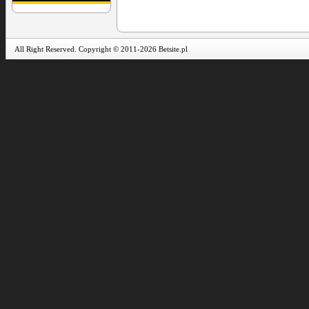
All Right Reserved. Copyright © 2011-2026 Betsite.pl