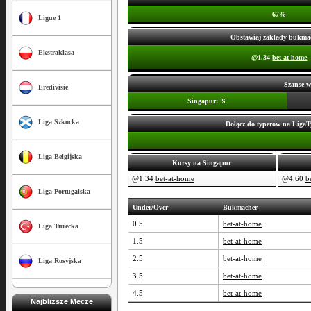
67%
Ligue 1
Obstawiaj zakłady bukmach
Ekstraklasa
@1.34
bet-at-home
Szanse 
Eredivisie
Singapur: %
Liga Szkocka
Dołącz do typerów na LigaT
Liga Belgijska
Kursy na Singapur
@1.34
bet-at-home
@4.60
b
Liga Portugalska
Under/Over
Bukmacher
0.5
bet-at-home
Liga Turecka
1.5
bet-at-home
2.5
bet-at-home
Liga Rosyjska
3.5
bet-at-home
4.5
bet-at-home
Najbliższe Mecze