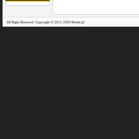
All Right Reserved. Copyright © 2011-2026 Betsite.pl