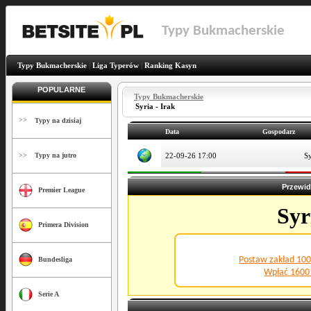
Typy Bukmacherskie
Typy Bukmacherskie
|
Liga Typerów
|
Ranking Kasyn
POPULARNE
Typy Bukmacherskie
Syria - Irak
>>
Typy na dzisiaj
Data
Gospodarz
>>
22-09-26 17:00
Sy
Typy na jutro
Przewid
Premier League
Syr
Primera Division
Postaw zakład 10
Bundesliga
Wpłać 1600 
Serie A