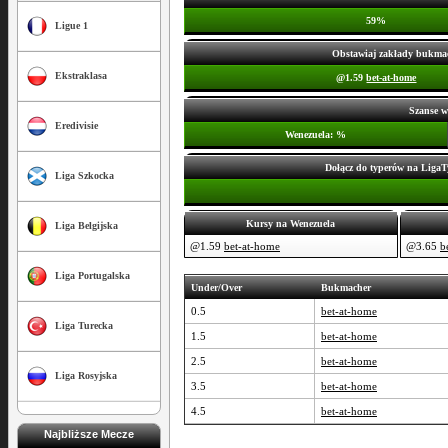
59%
Ligue 1
Obstawiaj zakłady bukmach
Ekstraklasa
@1.59
bet-at-home
Szanse 
Eredivisie
Wenezuela: %
Dołącz do typerów na LigaT
Liga Szkocka
Kursy na Wenezuela
Liga Belgijska
@1.59
bet-at-home
@3.65
b
Liga Portugalska
Under/Over
Bukmacher
0.5
bet-at-home
Liga Turecka
1.5
bet-at-home
2.5
bet-at-home
Liga Rosyjska
3.5
bet-at-home
4.5
bet-at-home
Najbliższe Mecze