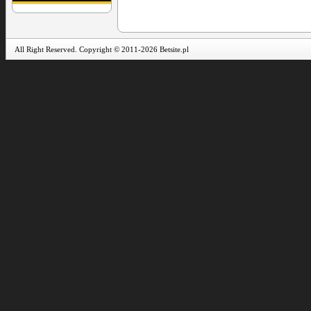
All Right Reserved. Copyright © 2011-2026 Betsite.pl