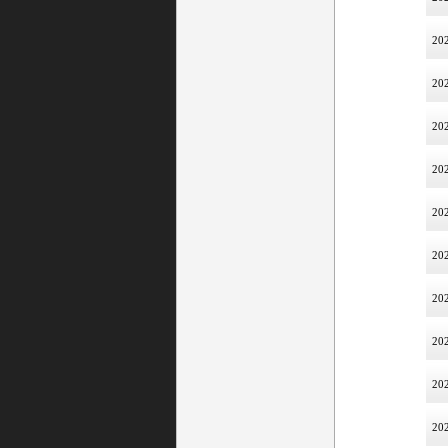
202
202
202
202
202
202
202
202
202
202