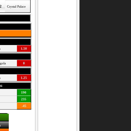
2
Crystal Palace
h
1.50
 gola
0
h
1.25
li
190
235
-45
k