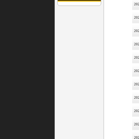
202
202
202
202
202
202
202
202
202
202
202