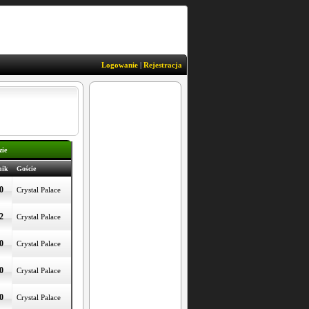
Logowanie
|
Rejestracja
zie
ik
Goście
0
Crystal Palace
2
Crystal Palace
0
Crystal Palace
0
Crystal Palace
0
Crystal Palace