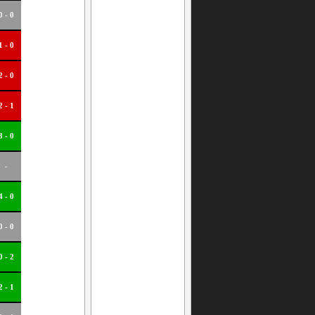
0 - 0
1 - 0
2 - 0
2 - 1
3 - 0
-
4 - 0
0 - 0
0 - 2
2 - 1