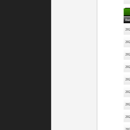
Dat
202
202
202
202
202
202
202
202
202