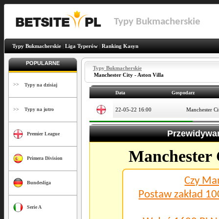
Typy Bukmacherskie
Typy Bukmacherskie
|
Liga Typerów
|
Ranking Kasyn
POPULARNE
Typy Bukmacherskie
Manchester City - Aston Villa
>>
Typy na dzisiaj
Data
Gospodarz
>>
22-05-22 16:00
Manchester Ci
Typy na jutro
Przewidywan
Premier League
Manchester 
Primera Division
Czy Man
Bundesliga
Postaw zakład 10
Serie A