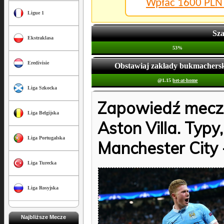
Wpłać 1600 PLN 
Ligue 1
Sza
Ekstraklasa
53%
Eredivisie
Obstawiaj zakłady bukmacherski
@1.15
bet-at-home
Liga Szkocka
Zapowiedź meczu
Liga Belgijska
Aston Villa. Typy
Liga Portugalska
Manchester City -
Liga Turecka
Liga Rosyjska
Najbliższe Mecze