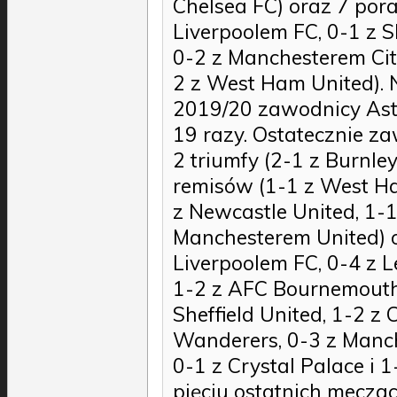
Chelsea FC) oraz 7 pora
Liverpoolem FC, 0-1 z Sh
0-2 z Manchesterem Cit
2 z West Ham United).
2019/20 zawodnicy Asto
19 razy. Ostatecznie z
2 triumfy (2-1 z Burnley
remisów (1-1 z West Ha
z Newcastle United, 1-1
Manchesterem United) o
Liverpoolem FC, 0-4 z L
1-2 z AFC Bournemouth
Sheffield United, 1-2 
Wanderers, 0-3 z Manch
0-1 z Crystal Palace i
pięciu ostatnich meczac