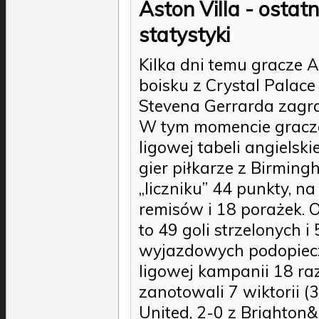
Aston Villa - ostatn
statystyki
Kilka dni temu gracze A
boisku z Crystal Palace
Stevena Gerrarda zagra
W tym momencie gracze 
ligowej tabeli angielski
gier piłkarze z Birmin
„liczniku” 44 punkty, na
remisów i 18 porażek. 
to 49 goli strzelonych 
wyjazdowych podopieczn
ligowej kampanii 18 raz
zanotowali 7 wiktorii (
United, 2-0 z Brighton