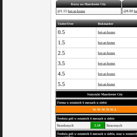
Kursy na Manchester City
@1.15
bet-at-home
@8.00
b
Under/Over
Bukmacher
0.5
bet-at-home
1.5
bet-at-home
2.5
bet-at-home
3.5
bet-at-home
4.5
bet-at-home
5.5
bet-at-home
Statystyki Manchester City
Forma w ostatnich 6 meczach u siebie
W-W-W-D-W-L
Średnia goli w ostatnich 6 meczach u siebie
Strzelonych
3.50
Straconych
Średnia goli w ostatnich 6 meczach u siebie, oraz w ostatni