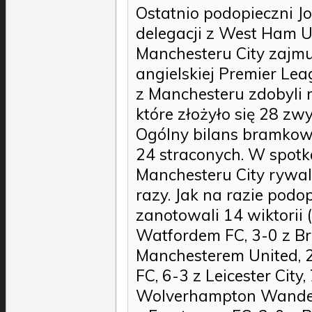
Ostatnio podopieczni J
delegacji z West Ham U
Manchesteru City zajmuj
angielskiej Premier Le
z Manchesteru zdobyli 
które złożyło się 28 zwy
Ogólny bilans bramkowy 
24 straconych. W spot
Manchesteru City rywal
razy. Jak na razie podo
zanotowali 14 wiktorii 
Watfordem FC, 3-0 z Br
Manchesterem United, 2
FC, 6-3 z Leicester City
Wolverhampton Wandere