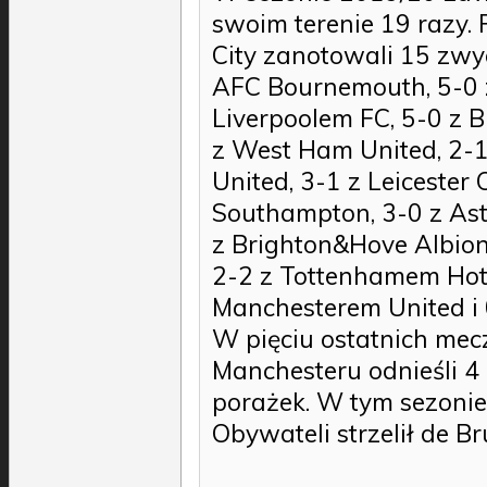
swoim terenie 19 razy.
City zanotowali 15 zwyc
AFC Bournemouth, 5-0 z
Liverpoolem FC, 5-0 z B
z West Ham United, 2-1 
United, 3-1 z Leicester 
Southampton, 3-0 z Ast
z Brighton&Hove Albion)
2-2 z Tottenhamem Hots
Manchesterem United i
W pięciu ostatnich me
Manchesteru odnieśli 4 
porażek. W tym sezonie
Obywateli strzelił de B