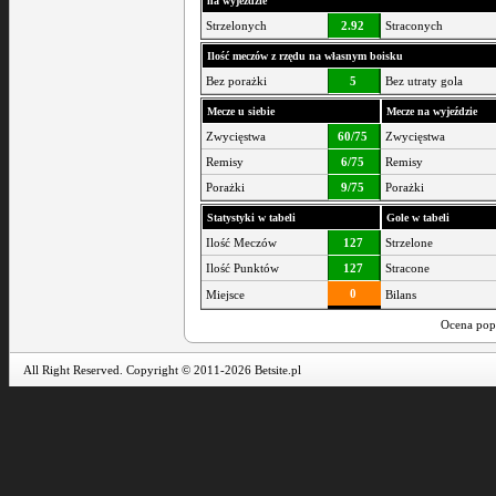
na wyjeździe
Strzelonych
2.92
Straconych
Ilość meczów z rzędu na własnym boisku
Bez porażki
5
Bez utraty gola
Mecze u siebie
Mecze na wyjeździe
Zwycięstwa
60/75
Zwycięstwa
Remisy
6/75
Remisy
Porażki
9/75
Porażki
Statystyki w tabeli
Gole w tabeli
Ilość Meczów
127
Strzelone
Ilość Punktów
127
Stracone
0
Miejsce
Bilans
Ocena pop
All Right Reserved. Copyright © 2011-2026 Betsite.pl