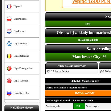
Wpłać 1600 PLN 
Ligue 1
Sza
Ekstraklasa
53%
Eredivisie
Obstawiaj zakłady bukmacherski
@1.22
bet-at-home
Liga Szkocka
Szanse wedłu
Manchester City: %
Liga Belgijska
Kursy na Manchester City
Liga Portugalska
@1.22
bet-at-home
@6.20
b
Liga Turecka
Statystyki Manchester City
Forma w ostatnich 6 meczach u siebie
D-W-L-W-W-W
Liga Rosyjska
Średnia goli w ostatnich 6 meczach u siebie
Strzelonych
2.83
Straconych
Najbliższe Mecze