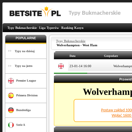
Typy Bukmacherskie
Typy Bukmacherskie
|
Liga Typerów
|
Ranking Kasyn
POPULARNE
Typy Bukmacherskie
Wolverhampton - West Ham
>>
Typy na dzisiaj
Data
Gospodarz
>>
23-01-14 16:00
Wolverhamp
Typy na jutro
Przewid
Premier League
Wolverham
Primera Division
Postaw zakład 100
Bundesliga
Wpłać 1600 
Serie A