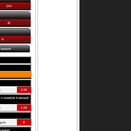
23%
@
: %
Espanyol
h
2.50
z w ostatnich 6 meczach
h
1.50
 gola
0
yjezdzie