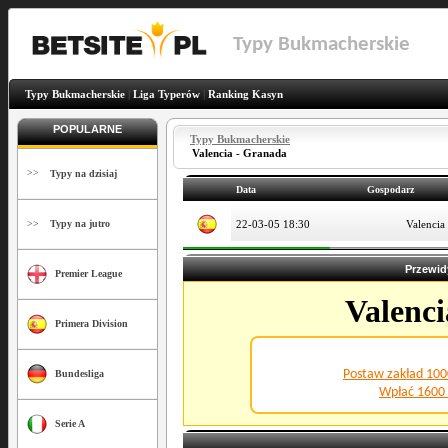
Typy Bukmacherskie
Typy Bukmacherskie
|
Liga Typerów
|
Ranking Kasyn
POPULARNE
Typy Bukmacherskie
Valencia - Granada
>>
Typy na dzisiaj
Data
Gospodarz
>>
22-03-05 18:30
Valencia
Typy na jutro
Przewid
Premier League
Valenci
Primera Division
Postaw zakład 100
Bundesliga
Wpłać 1600 
Serie A