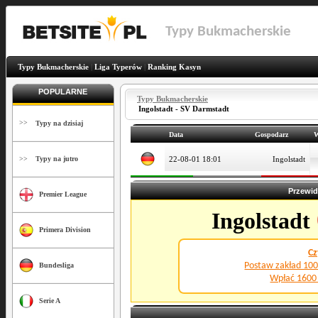
Typy Bukmacherskie
Typy Bukmacherskie
|
Liga Typerów
|
Ranking Kasyn
POPULARNE
Typy Bukmacherskie
Ingolstadt - SV Darmstadt
>>
Typy na dzisiaj
Data
Gospodarz
W
>>
22-08-01 18:01
Ingolstadt
Typy na jutro
Przewid
Premier League
Ingolstadt
Primera Division
Cz
Postaw zakład 10
Bundesliga
Wpłać 1600 
Serie A