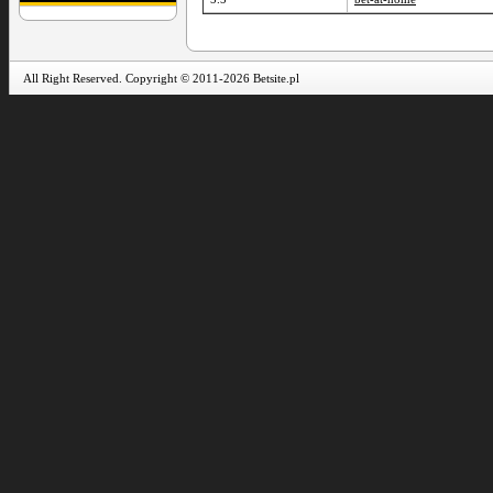
All Right Reserved. Copyright © 2011-2026 Betsite.pl