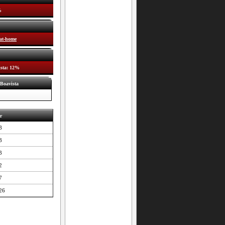
%
-at-home
sta: 12%
Boavista
r
8
3
3
2
7
26