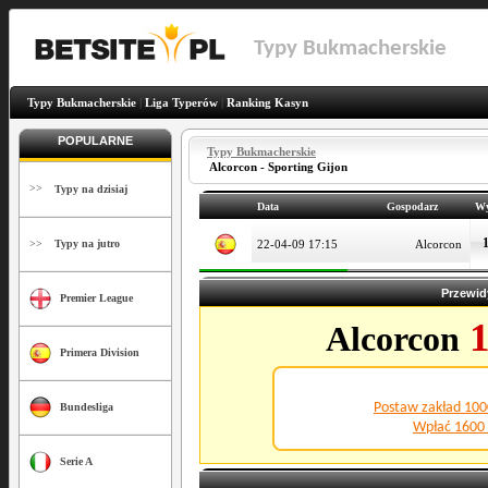
Typy Bukmacherskie
Typy Bukmacherskie
|
Liga Typerów
|
Ranking Kasyn
POPULARNE
Typy Bukmacherskie
Alcorcon - Sporting Gijon
>>
Typy na dzisiaj
Data
Gospodarz
W
>>
22-04-09 17:15
Alcorcon
Typy na jutro
Przewid
Premier League
1
Alcorcon
Primera Division
Postaw zakład 100
Bundesliga
Wpłać 1600 
Serie A