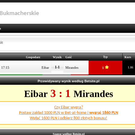
 Bukmacherskie
n
ie
Gospodarz
Wynik
Gość
Typ
Kurs
1-1
 17:15
Eibar
Mirandes
1.86
1
Przewidywany wynik według Betsite.pl
3 : 1
Eibar
Mirandes
Czy Eibar wygra?
Postaw zakład 1000 PLN w Bet-at-home i
wygraj 1860 PLN
Wpłać 1600 PLN i odbierz 800 złotych bonusu!
Szanse według Betsite.pl