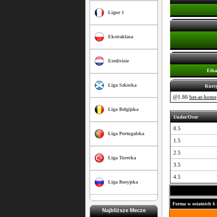
Ligue 1
Ekstraklasa
Eredivisie
Eiba
Liga Szkocka
Kursy
@1.86
bet-at-home
Liga Belgijska
Under/Over
0.5
Liga Portugalska
1.5
2.5
Liga Turecka
3.5
4.5
Liga Rosyjska
Forma w ostatnich 6 
Najbliższe Mecze