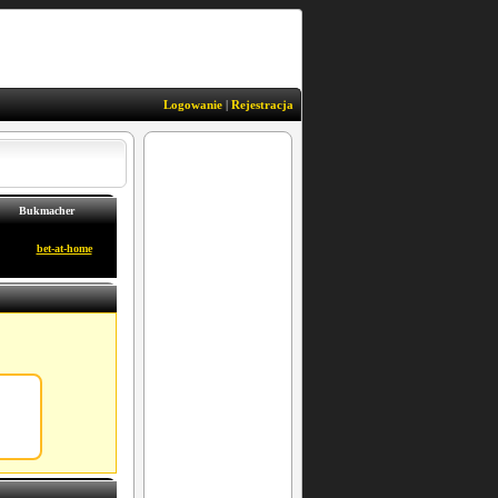
Logowanie
|
Rejestracja
Bukmacher
bet-at-home