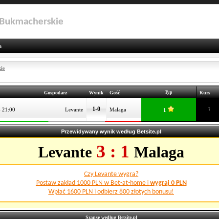
 Bukmacherskie
n
ie
Gospodarz
Wynik
Gość
Typ
Kurs
1-0
 21:00
Levante
Malaga
?
1
Przewidywany wynik według Betsite.pl
3 : 1
Levante
Malaga
Czy Levante wygra?
Postaw zakład 1000 PLN w Bet-at-home i
wygraj 0 PLN
Wpłać 1600 PLN i odbierz 800 złotych bonusu!
Szanse według Betsite.pl