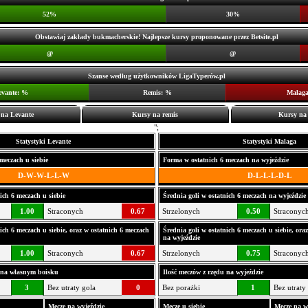
52%
30%
Obstawiaj zakłady bukmacherskie! Najlepsze kursy proponowane przez Betsite.pl
@
@
Szanse według użytkowników LigaTyperów.pl
evante: %
Remis: %
Malag
na Levante
Kursy na remis
Kursy na
";
Statystyki Levante
Statystyki Malaga
meczach u siebie
Forma w ostatnich 6 meczach na wyjeździe
D-W-W-L-L-W
D-L-L-L-D-L
ich 6 meczach u siebie
Średnia goli w ostatnich 6 meczach na wyjeździe
1.00
Straconych
0.67
Strzelonych
0.50
Straconyc
ich 6 meczach u siebie, oraz w ostatnich 6 meczach
Średnia goli w ostatnich 6 meczach u siebie, ora
na wyjeździe
1.00
Straconych
0.67
Strzelonych
0.75
Straconyc
u na własnym boisku
Ilość meczów z rzędu na wyjeździe
3
Bez utraty gola
0
Bez porażki
1
Bez utraty
Mecze na wyjeździe
Mecze u siebie
Mecze na w