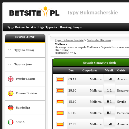
Typy Bukmacherskie
Typy Bukmacherskie
|
Liga Typerów
|
Ranking Kasyn
POPULARNE
Typy Bukmacherskie
>
Segunda Division
:
Mallorca
Stawiając na mecze zespołu Mallorca w Segunda Division w sez
>>
Typy na dzisiaj
Straciliśmy:
Skuteczność:
/
=
%
Ostatnie 6 meczów u siebie
>>
Typy na jutro
Data
Gospodarze
Wynik
Goście
1-0
Premier League
09.11
Mallorca
Atletico
1-1
28.10
Mallorca
Espanyo
Primera Division
0-1
15.10
Mallorca
Sevilla
Bundesliga
0-1
01.10
Mallorca
Barcelon
Serie A
1-0
17.09
Mallorca
Almeria