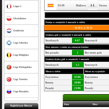
1-1
03.09
Mallorca
Girona
Ligue 1
Ekstraklasa
Forma w ostatnich 6 meczach u siebie
W-D-L-L-W-D
Eredivisie
Srednia goli w ostatnich 6 meczach u siebie
Strzelonych
0.67
Straconych
Liga Szkocka
Ilosc meczow z rzedu na wlasnym boisku
Bez porazki
2
Bez utraty gola
Liga Belgijska
Srednia liczba goli w ostatnich 5 meczach
Strzelonych
1.2
Straconych
Liga Portugalska
Mecze u siebie
Mecze na wyjezdzie
Zwyciestwa
45/86
Zwyciestwa
Liga Turecka
Remisy
18/86
Remisy
Porazki
23/86
Porazki
Liga Rosyjska
Data
Mecz
Najbliższe Mecze