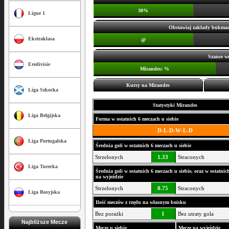
30%
Ligue 1
Obstawiaj zakłady bukmach
Ekstraklasa
@
Szanse w
Eredivisie
Mirandes: %
Kursy na Mirandes
Liga Szkocka
Statystyki Mirandes
Liga Belgijska
Forma w ostatnich 6 meczach u siebie
D-L-D-W-L-D
Liga Portugalska
Średnia goli w ostatnich 6 meczach u siebie
Strzelonych
1.33
Straconych
Liga Turecka
Średnia goli w ostatnich 6 meczach u siebie, oraz w ostatni
na wyjeździe
Strzelonych
0.75
Straconych
Liga Rosyjska
Ilość meczów z rzędu na własnym boisku
Bez porażki
1
Bez utraty gola
Najbliższe Mecze
Mecze u siebie
Mecze na wyjeździe