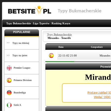
Typy Bukmacherskie
Typy Bukmacherskie
|
Liga Typerów
|
Ranking Kasyn
POPULARNE
Typy Bukmacherskie
Mirandes - Tenerife
>>
Typy na dzisiaj
Data
Gospodarz
>>
22-11-02 21:00
Mirandes
Typy na jutro
Przewid
Premier League
Mirand
Primera Division
Postaw zakład 1
Bundesliga
Wpłać 1600 
Serie A