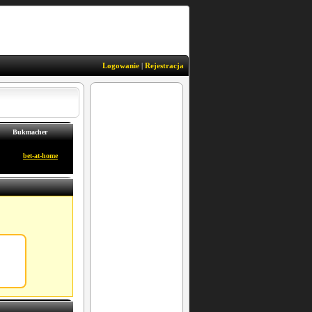
Logowanie
|
Rejestracja
Bukmacher
bet-at-home