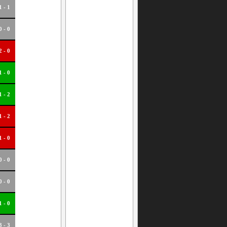
1 - 1
0 - 0
2 - 0
1 - 0
1 - 2
1 - 2
1 - 0
0 - 0
0 - 0
1 - 0
3 - 3