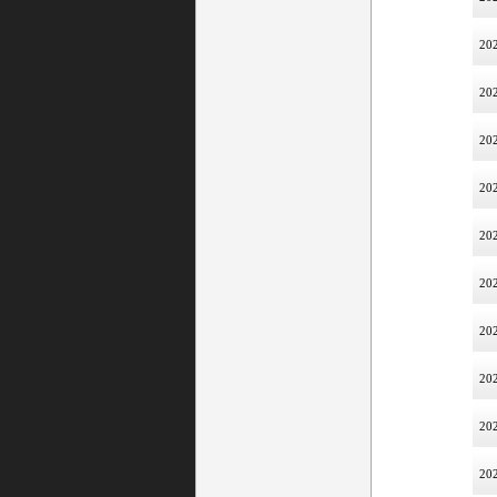
202
202
202
202
202
202
202
202
202
202