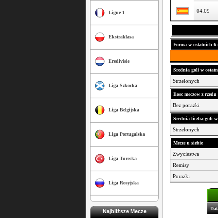
04.09
Ligue 1
Ekstraklasa
Forma w ostatnich 6 
Eredivisie
Srednia goli w ostatn
Strzelonych
Liga Szkocka
Ilosc meczow z rzed
Bez porazki
Liga Belgijska
Srednia liczba goli w
Strzelonych
Liga Portugalska
Mecze u siebie
Zwyciestwa
Liga Turecka
Remisy
Porazki
Liga Rosyjska
Dat
Najbliższe Mecze