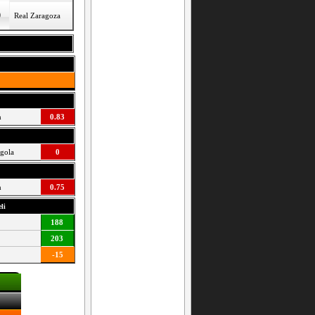
0
Real Zaragoza
h
0.83
 gola
0
h
0.75
li
188
203
-15