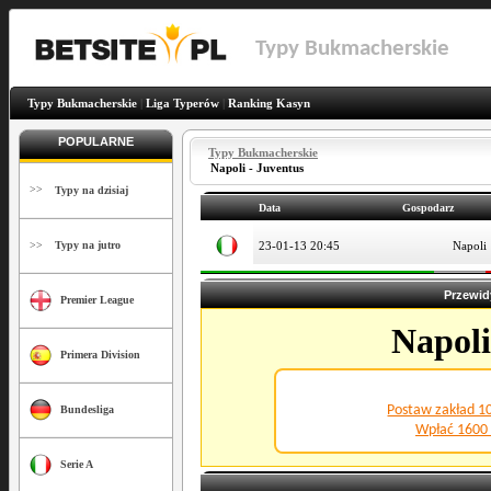
Typy Bukmacherskie
Typy Bukmacherskie
|
Liga Typerów
|
Ranking Kasyn
POPULARNE
Typy Bukmacherskie
Napoli - Juventus
>>
Typy na dzisiaj
Data
Gospodarz
>>
23-01-13 20:45
Napoli
Typy na jutro
Przewid
Premier League
Napol
Primera Division
Postaw zakład 1
Bundesliga
Wpłać 1600 
Serie A