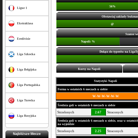
56%
Ligue 1
Obstawiaj zakłady bukmach
Ekstraklasa
@
Szanse w
Eredivisie
Napoli: %
Dołącz do typerów na LigaT
Liga Szkocka
Kursy na Napoli
Liga Belgijska
Statystyki Napoli
Liga Portugalska
Forma w ostatnich 6 meczach u siebie
W-W-W-W-W-W
Liga Turecka
Średnia goli w ostatnich 6 meczach u siebie
Strzelonych
2.67
Straconych
Liga Rosyjska
Średnia goli w ostatnich 6 meczach u siebie, oraz w ostatni
na wyjeździe
Strzelonych
2.25
Straconych
Najbliższe Mecze