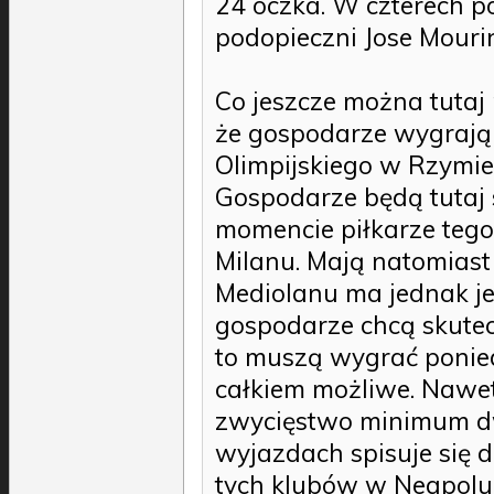
24 oczka. W czterech p
podopieczni Jose Mouri
Co jeszcze można tutaj
że gospodarze wygrają
Olimpijskiego w Rzymi
Gospodarze będą tutaj
momencie piłkarze tego
Milanu. Mają natomiast t
Mediolanu ma jednak jed
gospodarze chcą skutec
to muszą wygrać ponied
całkiem możliwe. Nawe
zwycięstwo minimum 
wyjazdach spisuje się 
tych klubów w Neapolu