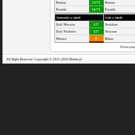
Remisy
13/73
Remisy
Porażki
16/73
Porażki
Statystyki w tabeli
Gole w tabeli
Ilość Meczów
127
Strzelone
Ilość Punktów
127
Stracone
0
Miejsce
Bilans
Ocena pop
All Right Reserved. Copyright © 2011-2026 Betsite.pl