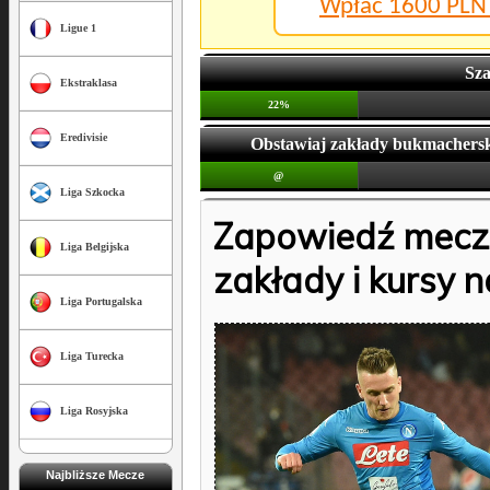
Wpłać 1600 PLN 
Ligue 1
Sza
Ekstraklasa
22%
Eredivisie
Obstawiaj zakłady bukmacherski
@
Liga Szkocka
Zapowiedź meczu
Liga Belgijska
zakłady i kursy 
Liga Portugalska
Liga Turecka
Liga Rosyjska
Najbliższe Mecze