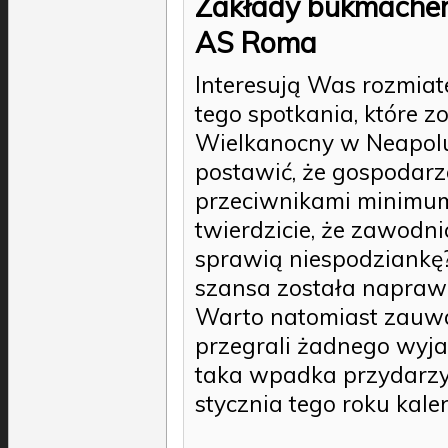
Zakłady bukmacher
AS Roma
Interesują Was rozmia
tego spotkania, które z
Wielkanocny w Neapolu
postawić, że gospodarz
przeciwnikami minimum
twierdzicie, że zawodn
sprawią niespodziank
szansa została napraw
Warto natomiast zauwa
przegrali żadnego wyja
taka wpadka przydarzył
stycznia tego roku kal