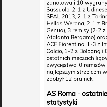
zanotowali 10 wygranyc
Sassuolo, 2-1 z Udinese
SPAL 2013, 2-1 z Torino
Hellas Werona, 2-1 z Br
Genua), 3 remisy (2-2 z
Atalantą Bergamo) oraz
ACF Fiorentina, 1-3 z 
Calcio, 1-2 z Bologną i 
ostatnich meczach ligo
zwycięstwa, 0 remisów 
najlepszym strzelcem w 
zdobył 12 bramek.
AS Roma - ostatnie
statystyki