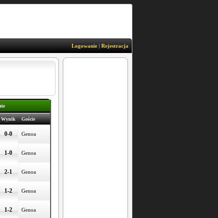
Logowanie
|
Rejestracja
zie
Wynik
Goście
0-0
Genoa
1-0
Genoa
2-1
Genoa
1-2
Genoa
1-2
Genoa