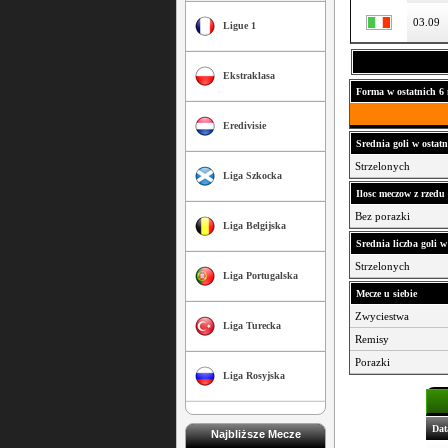
03.09
Ligue 1
Ekstraklasa
Forma w ostatnich 6 
Eredivisie
Srednia goli w ostatn
Strzelonych
Liga Szkocka
Ilosc meczow z rzed
Bez porazki
Liga Belgijska
Srednia liczba goli w
Strzelonych
Liga Portugalska
Mecze u siebie
Zwyciestwa
Liga Turecka
Remisy
Porazki
Liga Rosyjska
Dat
Najbliższe Mecze