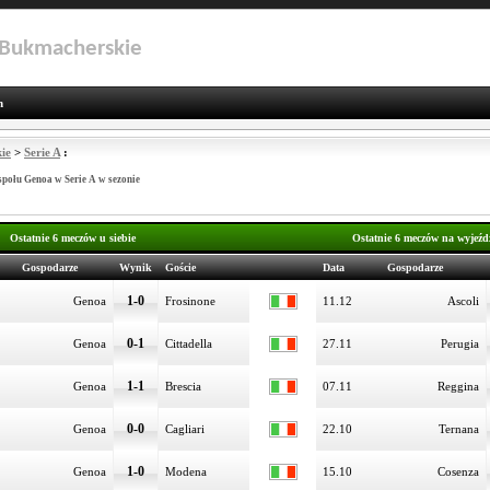
 Bukmacherskie
n
ie
>
Serie A
:
społu Genoa w Serie A w sezonie
Ostatnie 6 meczów u siebie
Ostatnie 6 meczów na wyjeźd
Gospodarze
Wynik
Goście
Data
Gospodarze
1-0
Genoa
Frosinone
11.12
Ascoli
0-1
Genoa
Cittadella
27.11
Perugia
1-1
Genoa
Brescia
07.11
Reggina
0-0
Genoa
Cagliari
22.10
Ternana
1-0
Genoa
Modena
15.10
Cosenza