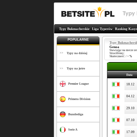
Typy
Typy Bukmacherskie
|
Liga Typerów
|
Ranking Kasy
POPULARNE
Typy Bukmachersk
Genoa
Stawiając na mecze ze
>>
Typy na dzisiaj
Straciliśmy:
Skuteczność:
/
=
%
>>
Typy na jutro
Data
Premier League
18.12
04.12
Primera Division
29.10
Bundesliga
07.10
Serie A
17.09