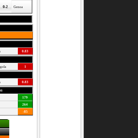
0-2
Genoa
h
0.83
 gola
1
h
0.83
li
179
264
-85