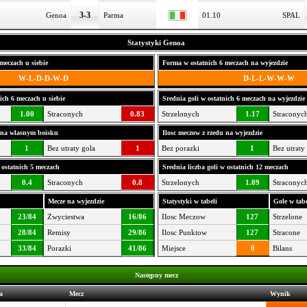
3-3
Genoa
Parma
01.10
SPAL
Statystyki Genoa
meczach u siebie
Forma w ostatnich 6 meczach na wyjezdzie
W-L-D-D-W-D
D-L-L-W-W-W
ich 6 meczach u siebie
Srednia goli w ostatnich 6 meczach na wyjezdzie
1.00
Straconych
0.83
Strzelonych
1.17
Straconyc
u na wlasnym boisku
Ilosc meczow z rzedu na wyjezdzie
1
Bez utraty gola
1
Bez porazki
1
Bez utraty
 ostatnich 5 meczach
Srednia liczba goli w ostatnich 12 meczach
0.4
Straconych
0.8
Strzelonych
1.09
Straconyc
Mecze na wyjezdzie
Statystyki w tabeli
Gole w tabe
23/84
Zwyciestwa
16/86
Ilosc Meczow
127
Strzelone
28/84
Remisy
29/86
Ilosc Punktow
127
Stracone
33/84
Porazki
41/86
Miejsce
0
Bilans
Następny mecz
a
Mecz
Wynik