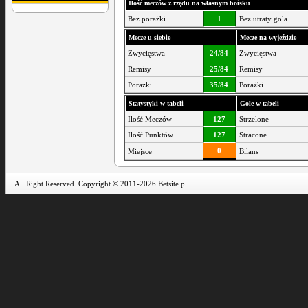
Ilość meczów z rzędu na własnym boisku
Bez porażki
1
Bez utraty gola
Mecze u siebie
Mecze na wyjeździe
Zwycięstwa
24/84
Zwycięstwa
Remisy
25/84
Remisy
Porażki
35/84
Porażki
Statystyki w tabeli
Gole w tabeli
Ilość Meczów
127
Strzelone
Ilość Punktów
127
Stracone
0
Miejsce
Bilans
All Right Reserved. Copyright © 2011-2026 Betsite.pl