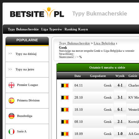
Typy Bukmacherskie
Typy Bukmacherskie
|
Liga Typerów
|
Ranking Kasyn
POPULARNE
Typy Bukmacherskie
>
Liga Belgijska
:
Genk
Stawiając na mecze zespołu Genk w Liga Belgijska w sezonie
>>
Typy na dzisiaj
Straciliśmy:
Skuteczność:
/
=
%
Ostatnie 6 meczów u siebie
>>
Typy na jutro
Data
Gospodarze
Wynik
Goście
4-1
Premier League
04.11
Genk
Charler
3-1
28.10
Genk
KV Me
Primera Division
6-1
18.10
Genk
Wester
Bundesliga
2-1
08.10
Genk
Kortrij
Serie A
1-0
18.09
Genk
AA Ge