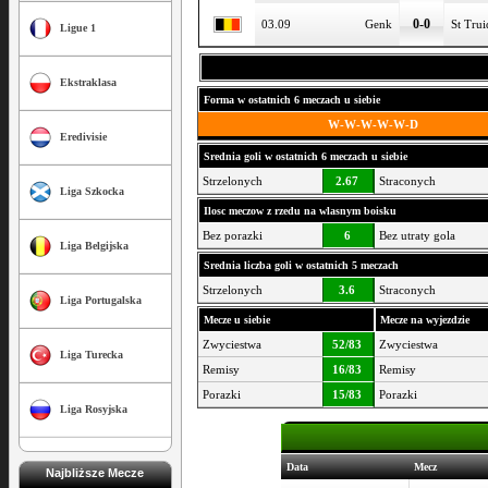
0-0
03.09
Genk
St Tru
Ligue 1
Ekstraklasa
Forma w ostatnich 6 meczach u siebie
W-W-W-W-W-D
Eredivisie
Srednia goli w ostatnich 6 meczach u siebie
Strzelonych
2.67
Straconych
Liga Szkocka
Ilosc meczow z rzedu na wlasnym boisku
Bez porazki
6
Bez utraty gola
Liga Belgijska
Srednia liczba goli w ostatnich 5 meczach
Strzelonych
3.6
Straconych
Liga Portugalska
Mecze u siebie
Mecze na wyjezdzie
Zwyciestwa
52/83
Zwyciestwa
Liga Turecka
Remisy
16/83
Remisy
Porazki
15/83
Porazki
Liga Rosyjska
Data
Mecz
Najbliższe Mecze