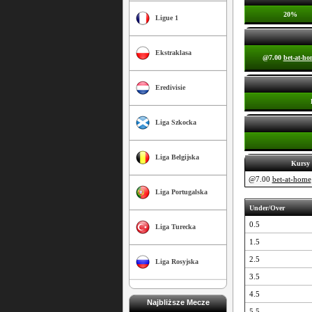
20%
Ligue 1
Ekstraklasa
@7.00
bet-at-ho
Eredivisie
Liga Szkocka
Liga Belgijska
Kursy 
@7.00
bet-at-home
Liga Portugalska
Under/Over
0.5
Liga Turecka
1.5
2.5
Liga Rosyjska
3.5
4.5
Najbliższe Mecze
5.5