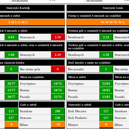
Statystyki Kortrijk
Statystyki Genk
meczach u siebie
Forma w ostatnich 6 meczach na wyjeździe
L-D-L-L-W-L
W-W-W-W-W-L
ich 6 meczach u siebie
Średnia goli w ostatnich 6 meczach na wyjeździe
0.83
Straconych
2.50
Strzelonych
2.33
Straconyc
ich 6 meczach u siebie, oraz w ostatnich 6 meczach
Średnia goli w ostatnich 6 meczach u siebie, ora
na wyjeździe
1.00
Straconych
2.34
Strzelonych
2.50
Straconyc
u na własnym boisku
Ilość meczów z rzędu na wyjeździe
0
Bez utraty gola
0
Bez porażki
5
Bez utraty
Mecze na wyjeździe
Mecze u siebie
Mecze na w
26/77
Zwycięstwa
24/74
Zwycięstwa
52/83
Zwycięstw
13/77
Remisy
18/74
Remisy
16/83
Remisy
38/77
Porażki
32/74
Porażki
15/83
Porażki
Gole w tabeli
Statystyki w tabeli
Gole w tabe
127
Strzelone
200
Ilość Meczów
127
Strzelone
127
Stracone
230
Ilość Punktów
127
Stracone
0
-30
0
Bilans
Miejsce
Bilans