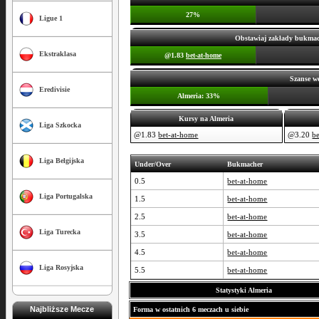
27%
Ligue 1
Obstawiaj zakłady bukmach
Ekstraklasa
@1.83
bet-at-home
Szanse w
Eredivisie
Almeria: 33%
Kursy na Almeria
Liga Szkocka
@1.83
bet-at-home
@3.20
b
Liga Belgijska
Under/Over
Bukmacher
0.5
bet-at-home
Liga Portugalska
1.5
bet-at-home
2.5
bet-at-home
Liga Turecka
3.5
bet-at-home
4.5
bet-at-home
Liga Rosyjska
5.5
bet-at-home
Statystyki Almeria
Najbliższe Mecze
Forma w ostatnich 6 meczach u siebie