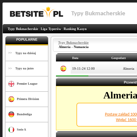
Typy Bukmacherskie
Typy Bukmacherskie
|
Liga Typerów
|
Ranking Kasyn
POPULARNE
Typy Bukmacherskie
Almeria - Numancia
>>
Typy na dzisiaj
Data
Gospodarz
>>
19-11-24 12:00
Almeria
Typy na jutro
Przewid
Premier League
Almeri
Primera Division
Postaw zakład 100
Bundesliga
Wpłać 1600 
Serie A