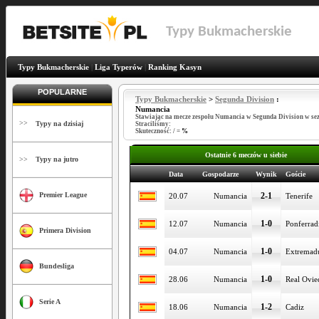
Typy Bukmacherskie
Typy Bukmacherskie
|
Liga Typerów
|
Ranking Kasyn
POPULARNE
Typy Bukmacherskie
>
Segunda Division
:
Numancia
Stawiając na mecze zespołu Numancia w Segunda Division w se
>>
Typy na dzisiaj
Straciliśmy:
Skuteczność:
/
=
%
Ostatnie 6 meczów u siebie
>>
Typy na jutro
Data
Gospodarze
Wynik
Goście
2-1
Premier League
20.07
Numancia
Tenerife
1-0
12.07
Numancia
Ponferrad
Primera Division
1-0
04.07
Numancia
Extremad
Bundesliga
1-0
28.06
Numancia
Real Ovie
Serie A
1-2
18.06
Numancia
Cadiz