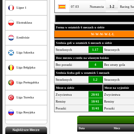
1-2
07.03
Numancia
Racing Sa
Ligue 1
Ekstraklasa
Forma w ostatnich 6 meczach u siebie
W-W-W-W-L-L
Eredivisie
Srednia goli w ostatnich 6 meczach u siebie
Strzelonych
1.17
Straconych
Liga Szkocka
Ilosc meczow z rzedu na wlasnym boisku
Bez porazki
4
Bez utraty gola
Liga Belgijska
Srednia liczba goli w ostatnich 5 meczach
Strzelonych
1.2
Straconych
Liga Portugalska
Mecze u siebie
Mecze na wyjezdzie
Zwyciestwa
20/41
Zwyciestwa
Liga Turecka
Remisy
10/41
Remisy
Porazki
11/41
Porazki
Liga Rosyjska
Data
Mecz
Najbliższe Mecze