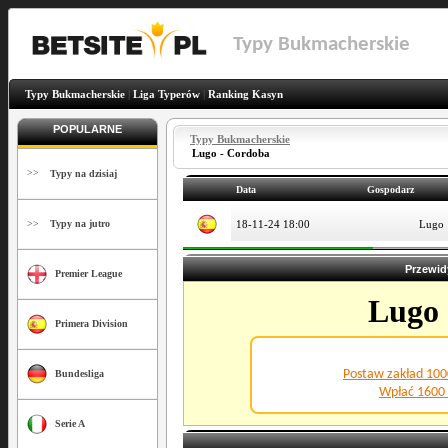
Typy Bukmacherskie
Typy Bukmacherskie
|
Liga Typerów
|
Ranking Kasyn
POPULARNE
Typy Bukmacherskie
Lugo - Cordoba
>>
Typy na dzisiaj
Data
Gospodarz
>>
18-11-24 18:00
Lugo
Typy na jutro
Przewid
Premier League
Lugo
Primera Division
Postaw zakład 100
Bundesliga
Wpłać 1600 
Serie A