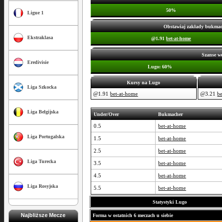
50%
Ligue 1
Obstawiaj zakłady bukmach
Ekstraklasa
@1.91
bet-at-home
Szanse w
Eredivisie
Lugo: 60%
Kursy na Lugo
Liga Szkocka
@1.91
bet-at-home
@3.21
b
Liga Belgijska
Under/Over
Bukmacher
0.5
bet-at-home
Liga Portugalska
1.5
bet-at-home
2.5
bet-at-home
Liga Turecka
3.5
bet-at-home
4.5
bet-at-home
Liga Rosyjska
5.5
bet-at-home
Statystyki Lugo
Najbliższe Mecze
Forma w ostatnich 6 meczach u siebie