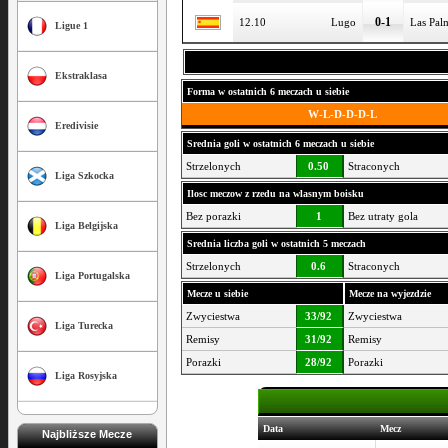
0-1
12.10
Lugo
Las Pal
Ligue 1
Ekstraklasa
Forma w ostatnich 6 meczach u siebie
W-L-D-D-D-L
Eredivisie
Srednia goli w ostatnich 6 meczach u siebie
Strzelonych
0.50
Straconych
Liga Szkocka
Ilosc meczow z rzedu na wlasnym boisku
Bez porazki
1
Bez utraty gola
Liga Belgijska
Srednia liczba goli w ostatnich 5 meczach
Strzelonych
0.6
Straconych
Liga Portugalska
Mecze u siebie
Mecze na wyjezdzie
Zwyciestwa
33/92
Zwyciestwa
Liga Turecka
Remisy
31/92
Remisy
Porazki
28/92
Porazki
Liga Rosyjska
Data
Mecz
Najbliższe Mecze