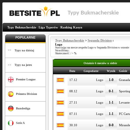
Typy Bukmacherskie
Typy Bukmacherskie
|
Liga Typerów
|
Ranking Kasyn
POPULARNE
Typy Bukmacherskie
>
Segunda Division
:
Lugo
Stawiając na mecze zespołu Lugo w Segunda Division w sezonie
>>
Typy na dzisiaj
Straciliśmy:
Skuteczność:
/
=
%
Ostatnie 6 meczów u siebie
>>
Typy na jutro
Data
Gospodarze
Wynik
Goście
1-0
Premier League
17.12
Lugo
Granad
0-1
08.12
Lugo
Sportin
Primera Division
1-1
27.11
Lugo
Levante
Bundesliga
1-1
07.11
Lugo
FC Cart
Serie A
0-0
30.10
Lugo
Mirande