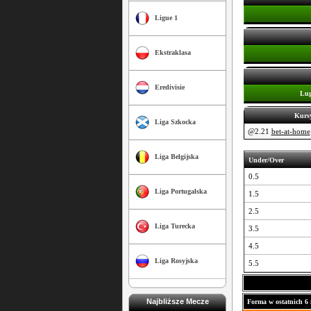
Ligue 1
Ekstraklasa
Eredivisie
Lu
Kurs
Liga Szkocka
@2.21
bet-at-home
Liga Belgijska
Under/Over
0.5
Liga Portugalska
1.5
2.5
Liga Turecka
3.5
4.5
Liga Rosyjska
5.5
Najbliższe Mecze
Forma w ostatnich 6 