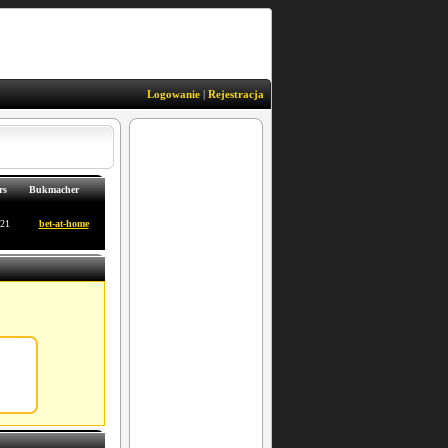
Logowanie
|
Rejestracja
rs
Bukmacher
.21
bet-at-home