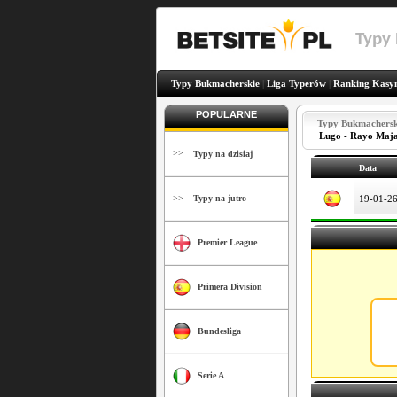
Typy
Typy Bukmacherskie
|
Liga Typerów
|
Ranking Kasy
POPULARNE
Typy Bukmachersk
Lugo - Rayo Maj
>>
Typy na dzisiaj
Data
>>
19-01-26
Typy na jutro
Premier League
Primera Division
Bundesliga
Serie A