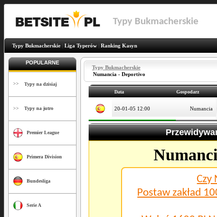
Typy Bukmacherskie
Typy Bukmacherskie
|
Liga Typerów
|
Ranking Kasyn
POPULARNE
Typy Bukmacherskie
Numancia - Deportivo
>>
Typy na dzisiaj
Data
Gospodarz
>>
20-01-05 12:00
Numancia
Typy na jutro
Przewidywan
Premier League
Numanci
Primera Division
Czy
Bundesliga
Postaw zakład 10
Serie A