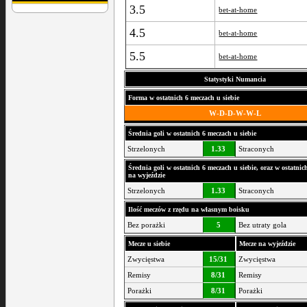
3.5
bet-at-home
4.5
bet-at-home
5.5
bet-at-home
Statystyki Numancia
Forma w ostatnich 6 meczach u siebie
W-D-D-W-W-L
Średnia goli w ostatnich 6 meczach u siebie
Strzelonych
1.33
Straconych
Średnia goli w ostatnich 6 meczach u siebie, oraz w ostatni
na wyjeździe
Strzelonych
1.33
Straconych
Ilość meczów z rzędu na własnym boisku
Bez porażki
5
Bez utraty gola
Mecze u siebie
Mecze na wyjeździe
Zwycięstwa
15/31
Zwycięstwa
Remisy
8/31
Remisy
Porażki
8/31
Porażki