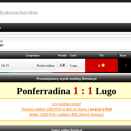
 Bukmacherskie
n
ie
ugo
Gospodarz
Wynik
Gość
Typ
Kurs
1-0
 16:15
Ponferradina
Lugo
?
X
Przewidywany wynik według Betsite.pl
1 : 1
Ponferradina
Lugo
Czy padnie remis?
Postaw zakład 1000 PLN w Bet-at-home i
wygraj 0 PLN
Wpłać 1600 PLN i odbierz 800 złotych bonusu!
Szanse według Betsite.pl