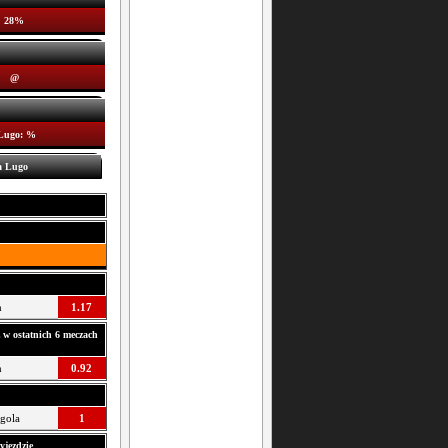
28%
@
Lugo: %
a Lugo
h
1.17
z w ostatnich 6 meczach
h
0.92
 gola
1
yjezdzie